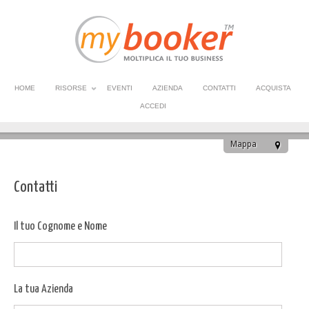
HOME
RISORSE
EVENTI
AZIENDA
CONTATTI
ACQUISTA
ACCEDI
Mappa
This page can't load Google Maps correctly.
Contatti
OK
Do you own this website?
Il tuo Cognome e Nome
La tua Azienda